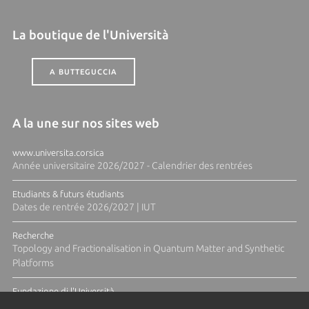
La boutique de l'Università
A BUTTEGUCCIA
A la une sur nos sites web
www.universita.corsica
Année universitaire 2026/2027 - Calendrier des rentrées
Etudiants & futurs étudiants
Dates de rentrée 2026/2027 | IUT
Recherche
Topology and Fractionalisation in Quantum Matter and Synthetic
Platforms
Fundazione di l'Università
Résidence Ange Tomasi "Lagune and Zeste" avec la photographe