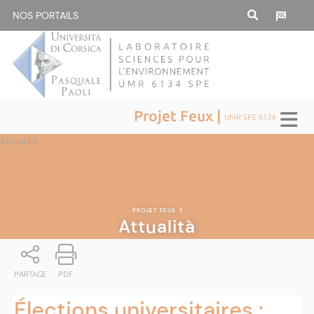
NOS PORTAILS :
Projet Feux |
UMR SPE 6134
Attualità
PROJET FEUX
|
Attualità
PARTAGE
PDF
Élections universitaires :