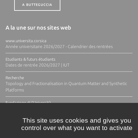
A BUTTEGUCCIA
A la une sur nos sites web
www.universita.corsica
Année universitaire 2026/2027 - Calendrier des rentrées
Etudiants & futurs étudiants
Dates de rentrée 2026/2027 | IUT
Recherche
Topology and Fractionalisation in Quantum Matter and Synthetic
Platforms
Fundazione di l'Università
Résidence Ange Tomasi "Lagune and Zeste" avec la photographe
Diane Moulenc
This site uses cookies and gives you
control over what you want to activate
TOUTES LES ACTUS